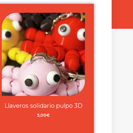
Llaveros solidario pulpo 3D
5,00
€