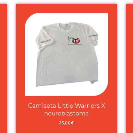
Camiseta Little Warriors X
neuroblastoma
25,00
€