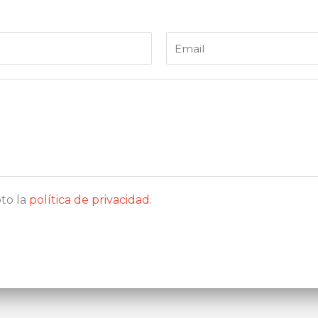
E
m
a
i
l
to la
política de privacidad
.