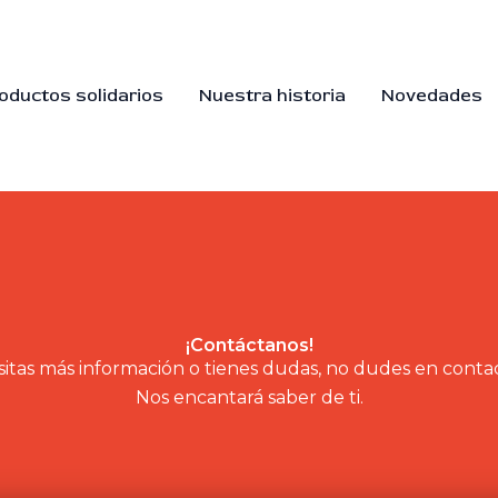
oductos solidarios
Nuestra historia
Novedades
¡Contáctanos!
sitas más información o tienes dudas, no dudes en conta
Nos encantará saber de ti.