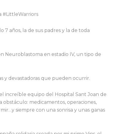
 #LittleWarriors
lo 7 años, la de sus padres y la de toda
on Neuroblastoma en estadio IV, un tipo de
ras y devastadoras que pueden ocurrir.
o el increíble equipo del Hospital Sant Joan de
a obstáculo: medicamentos, operaciones,
ormir…y siempre con una sonrisa y unas ganas
mpaña solidaria creada por mi primo Vins, el