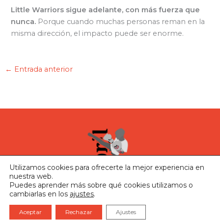
Little Warriors sigue adelante, con más fuerza que
nunca.
Porque cuando muchas personas reman en la
misma dirección, el impacto puede ser enorme.
←
Entrada anterior
Utilizamos cookies para ofrecerte la mejor experiencia en
nuestra web.
Puedes aprender más sobre qué cookies utilizamos o
I
cambiarlas en los
ajustes
.
n
Copyright © 2026 Little Warriors x neuroblastoma
Aviso legal
·
Política de privacidad
·
Política de cookies
s
Aceptar
Rechazar
Ajustes
Diseño web por
SERAC
.